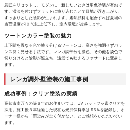
意匠をリセットし、モダンに一新したいときは単色塗装が有効で
す。濃淡を付けずフラットに塗り込むことで目地が浮き上がり、
すっきりとした陰影が生まれます。遮熱顔料を配合すれば夏場の
表面温度が10 ℃以上低下し、室内環境が改善します。
ツートンカラー塗装の魅力
上下階を異なる色で塗り分けるツートンは、高さを強調せずバラ
ンス良く見せる手法です。レンガ調部分を濃色、その他を淡色で
切り分けると陰影が際立ち、遠景でも映えるファサードに変身し
ます。
レンガ調外壁塗装の施工事例
成功事例：クリア塗装の実績
高知市南万々の築６年のお住まいでは、UV カットフッ素クリアを
採用。施工後３年経過した現在も光沢保持率は 93％を記録し、オ
ーナー様から「雨染みが全く付かない」とご感想をいただいてい
ます。