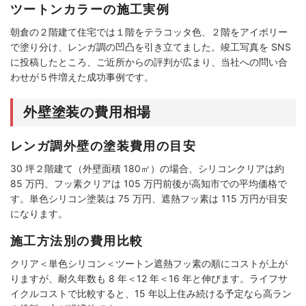
ツートンカラーの施工実例
朝倉の２階建て住宅では１階をテラコッタ色、２階をアイボリー
で塗り分け、レンガ調の凹凸を引き立てました。竣工写真を SNS
に投稿したところ、ご近所からの評判が広まり、当社への問い合
わせが５件増えた成功事例です。
外壁塗装の費用相場
レンガ調外壁の塗装費用の目安
30 坪２階建て（外壁面積 180㎡）の場合、シリコンクリアは約
85 万円、フッ素クリアは 105 万円前後が高知市での平均価格で
す。単色シリコン塗装は 75 万円、遮熱フッ素は 115 万円が目安
になります。
施工方法別の費用比較
クリア＜単色シリコン＜ツートン遮熱フッ素の順にコストが上が
りますが、耐久年数も 8 年＜12 年＜16 年と伸びます。ライフサ
イクルコストで比較すると、15 年以上住み続ける予定なら高ラン