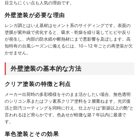
目立ちにくい点も人気の理由です。
外壁塗装が必要な理由
レンガ調とはいえ基材はセメント系のサイディングです。表面の
塗膜が紫外線で劣化すると、吸水・乾燥を繰り返してヒビや反り
が発生し、内部の防水紙や断熱材にまで悪影響を及ぼします。高
知特有の台風シーズンに備えるには、10～12 年ごとの再塗装が欠
かせません。
外壁塗装の基本的な方法
クリア塗装の特徴と利点
メーカー出荷時の多彩模様をそのまま活かしたい場合、無色透明
のシリコン系またはフッ素系クリア塗料を２層重ねます。光沢復
活と防汚コーティングを同時に行え、仕上がりは“新築以上の艶”と
言われるほど滑らかです。色あせが軽微な築７年以内に最適で
す。
単色塗装とその効果