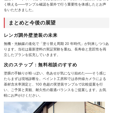
く映える――サンプル確認を屋外で行う重要性を体感したとお声
をいただきました。
まとめと今後の展望
レンガ調外壁塗装の未来
無機・光触媒の進化で「塗り替え周期 20 年時代」が到来しつつあ
ります。当社は最新塗料の実証実験を重ね、長寿命と意匠性を両
立したプランを拡充していきます。
次のステップ：無料相談のすすめ
塗膜の手触りが粉っぽい、色あせが気になり始めた――そう感じ
たらまずは現地診断を。ペイント工房和では赤外線カメラによる
基材含水率測定と、100 色超の実塗装サンプルで比較提案を行
い、ご予算と美観、耐久性の最適バランスをご提案します。お気
軽にお声がけください。