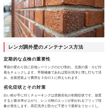
レンガ調外壁のメンテナンス方法
定期的な点検の重要性
季節の変わり目に目地シーリングのひび割れ、北面の藻・カビ付
着をチェックします。早期補修であれば部分洗浄と増し打ちで済
み、全面塗装より費用を３分の１に抑えられます。
劣化症状とその対策
白い粉が手に付くチョーキングは塗膜劣化の初期症状です。放置
すると吸水率が上がり、レンガ柄のエッジが剥がれるフリップ現
象が発生します。高圧洗浄と防カビ下塗りで基材をリセットし、