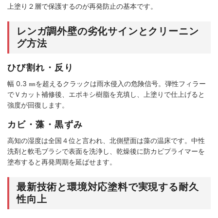
上塗り２層で保護するのが再発防止の基本です。
レンガ調外壁の劣化サインとクリーニン
グ方法
ひび割れ・反り
幅 0.3 ㎜を超えるクラックは雨水侵入の危険信号。弾性フィラー
でＶカット補修後、エポキシ樹脂を充填し、上塗りで仕上げると
強度が回復します。
カビ・藻・黒ずみ
高知の湿度は全国４位と言われ、北側壁面は藻の温床です。中性
洗剤と軟毛ブラシで表面を洗浄し、乾燥後に防カビプライマーを
塗布すると再発周期を延ばせます。
最新技術と環境対応塗料で実現する耐久
性向上