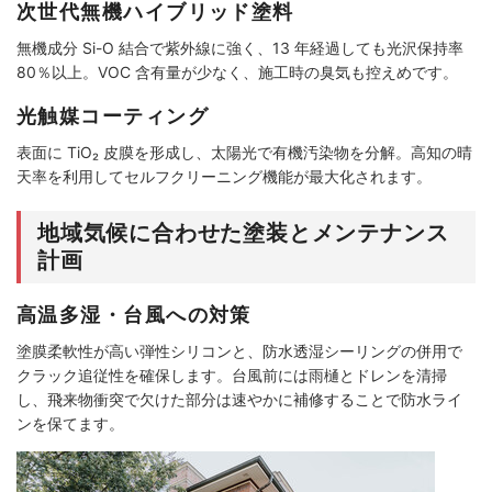
次世代無機ハイブリッド塗料
無機成分 Si-O 結合で紫外線に強く、13 年経過しても光沢保持率
80％以上。VOC 含有量が少なく、施工時の臭気も控えめです。
光触媒コーティング
表面に TiO₂ 皮膜を形成し、太陽光で有機汚染物を分解。高知の晴
天率を利用してセルフクリーニング機能が最大化されます。
地域気候に合わせた塗装とメンテナンス
計画
高温多湿・台風への対策
塗膜柔軟性が高い弾性シリコンと、防水透湿シーリングの併用で
クラック追従性を確保します。台風前には雨樋とドレンを清掃
し、飛来物衝突で欠けた部分は速やかに補修することで防水ライ
ンを保てます。