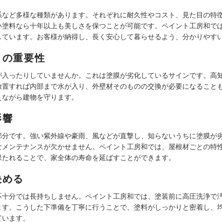
系など多様な種類があります。それぞれに耐久性やコスト、見た目の特
い塗料なら十年以上も美しさを保つことが可能です。ペイント工房和で
しています。お客様が納得し、長く安心して暮らせるよう、分かりやす
との重要性
が入ったりしていませんか。これは塗膜が劣化しているサインです。高
放置すれば内部まで水が入り、外壁材そのものの交換が必要になること
えながら建物を守ります。
影響
部分です。強い紫外線や豪雨、風などが直撃し、知らないうちに塗膜が
なメンテナンスが欠かせません。ペイント工房和では、屋根材ごとの特
保たれることで、家全体の寿命を延ばすことができます。
決める
不十分では長持ちしません。ペイント工房和では、塗装前に高圧洗浄で
ます。こうした下準備を丁寧に行うことで、塗料がしっかりと密着し、
ています。