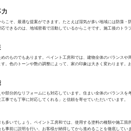
応力
からこそ、最適な提案ができます。たとえば湿気が多い地域には防藻・
対応できるのは、地域密着で活動しているからこそです。施工後のトラ
装
ためのものでもあります。ペイント工房和では、建物全体のバランスや
ます。色のトーンや艶の調整によって、家の印象は大きく変わります。
能
えや部分的なリフォームにも対応しています。住まい全体のバランスを
な工事でも丁寧に対応してくれる」と信頼を寄せていただいています。
方も多いでしょう。ペイント工房和では、使用する塗料の種類や施工箇
合も事前に説明を行い、お客様が納得してから進めることを徹底してい