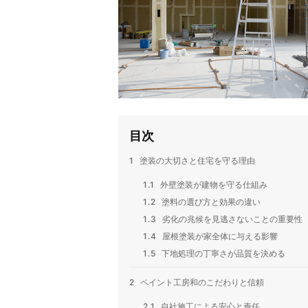
目次
1
塗装の大切さと住宅を守る理由
1.1
外壁塗装が建物を守る仕組み
1.2
塗料の選び方と効果の違い
1.3
劣化の兆候を見逃さないことの重要性
1.4
屋根塗装が家全体に与える影響
1.5
下地処理の丁寧さが品質を決める
2
ペイント工房和のこだわりと信頼
2.1
自社施工による安心と責任