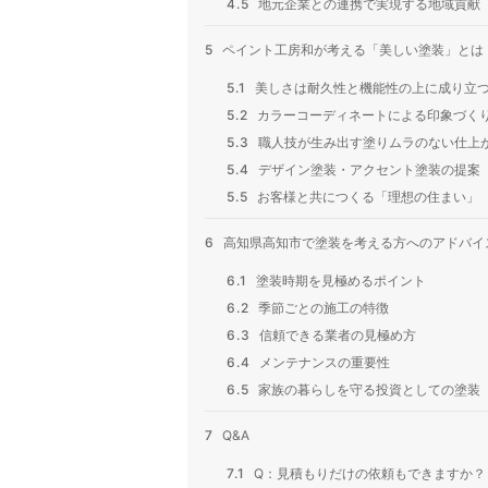
4.5
地元企業との連携で実現する地域貢献
5
ペイント工房和が考える「美しい塗装」とは
5.1
美しさは耐久性と機能性の上に成り立
5.2
カラーコーディネートによる印象づく
5.3
職人技が生み出す塗りムラのない仕上
5.4
デザイン塗装・アクセント塗装の提案
5.5
お客様と共につくる「理想の住まい」
6
高知県高知市で塗装を考える方へのアドバイ
6.1
塗装時期を見極めるポイント
6.2
季節ごとの施工の特徴
6.3
信頼できる業者の見極め方
6.4
メンテナンスの重要性
6.5
家族の暮らしを守る投資としての塗装
7
Q&A
7.1
Q：見積もりだけの依頼もできますか？