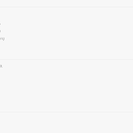
つ
り
がり
ス