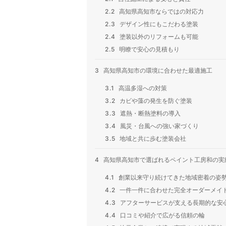
2.2
高知県高知市ならではの対応力
2.3
デザイン性にもこだわる塗装
2.4
塗装以外のリフォームも可能
2.5
明瞭で安心の見積もり
3
高知県高知市の環境に合わせた最適施工
3.1
高温多湿への対策
3.2
カビや藻の発生を防ぐ塗装
3.3
遮熱・断熱塗料の導入
3.4
風災・台風への強い家づくり
3.5
地域と共に歩む塗装会社
4
高知県高知市で選ばれるペイント工房和の実
4.1
創業以来守り続けてきた地域密着の姿
4.2
一件一件に合わせた完全オーダーメイ
4.3
アフターサービスが支える長期的な安
4.4
口コミや紹介で広がる信頼の輪