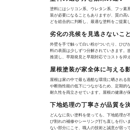
塗料にはシリコン系、ウレタン系、フッ素
装が必要になることもありますが、質の高
どを総合的に判断し、最適な塗料をご提案
劣化の兆候を見逃さないこ
外壁を手で触って白い粉がついたり、ひび
料の表面は少しずつ分解されていきます。
推奨し、早期発見と早期対応でコストを抑
屋根塗装が家全体に与える
屋根は家の中で最も過酷な環境に晒される
や断熱性能の低下につながるため、定期的
耐久性を両立させています。屋根の健康が
下地処理の丁寧さが品質を
どんなに良い塗料を使っても、下地処理が
び割れの補修やシーリング打ち直しを行い
ない部分にこそ、職人の技術と誠意が宿っ