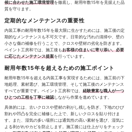
候に合わせた施工環境管理
を徹底し、耐用年数15年を見据えた品
質を守ります。
定期的なメンテナンスの重要性
内装工事の耐用年数15年を最大限に生かすためには、施工後の定
期的なメンテナンスも不可欠です。日常的な汚れの清掃や、壁の
小さな傷の補修を行うことで、クロスや壁材の劣化を防ぎます。
ペイント工房和では、施工後も
お客様の住まいに寄り添い、必要
に応じたメンテナンス提案
を行っています。
耐用年数15年を超えるための施工ポイント
耐用年数15年を超える内装工事を実現するためには、施工前の下
地処理、素材選び、施工環境管理、そして施工後のメンテナンス
すべてが重要です。ペイント工房和では、
経験豊富な職人が一つ
ひとつの工程を丁寧に確認
しながら作業を進めています。
具体的には、古いクロスや壁材の剥がし残しを防ぎ、下地のひび
割れや凹凸を完全に補修した上で、新しいクロスを貼り付けま
す。また、湿気の多い場所には通気性の高い素材を選び、湿気に
よる剥がれやカビを防止します。施工後には仕上がりをチェック