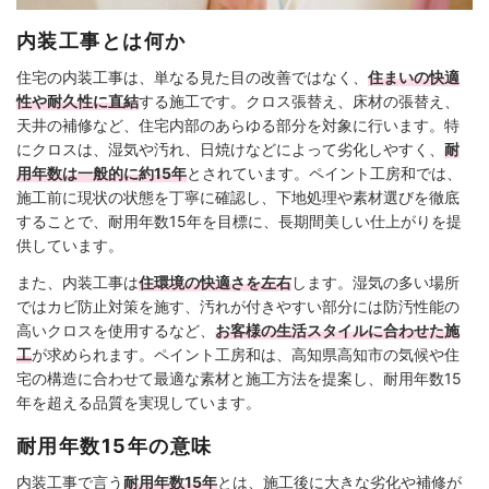
内装工事とは何か
住宅の内装工事は、単なる見た目の改善ではなく、
住まいの快適
性や耐久性に直結
する施工です。クロス張替え、床材の張替え、
天井の補修など、住宅内部のあらゆる部分を対象に行います。特
にクロスは、湿気や汚れ、日焼けなどによって劣化しやすく、
耐
用年数は一般的に約15年
とされています。ペイント工房和では、
施工前に現状の状態を丁寧に確認し、下地処理や素材選びを徹底
することで、耐用年数15年を目標に、長期間美しい仕上がりを提
供しています。
また、内装工事は
住環境の快適さを左右
します。湿気の多い場所
ではカビ防止対策を施す、汚れが付きやすい部分には防汚性能の
高いクロスを使用するなど、
お客様の生活スタイルに合わせた施
工
が求められます。ペイント工房和は、高知県高知市の気候や住
宅の構造に合わせて最適な素材と施工方法を提案し、耐用年数15
年を超える品質を実現しています。
耐用年数15年の意味
内装工事で言う
耐用年数15年
とは、施工後に大きな劣化や補修が