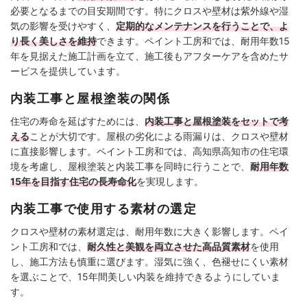
必要となるまでの目安期間です。特にクロスや壁材は紫外線や湿
気の影響を受けやすく、
定期的なメンテナンスを行うことで、よ
り長く美しさを維持
できます。ペイント工房和では、耐用年数15
年を見据えた施工計画を立て、施工後もアフターケアを含めたサ
ービスを提供しています。
内装工事と屋根塗装の関係
住宅の寿命を延ばすためには、
内装工事と屋根塗装をセットで考
える
ことが大切です。屋根の劣化による雨漏りは、クロスや壁材
に直接影響します。ペイント工房和では、高知県高知市の住宅環
境を考慮し、屋根塗装と内装工事を同時に行うことで、
耐用年数
15年を目指す住宅の長寿命化
を実現します。
内装工事で使用する素材の選定
クロスや壁材の素材選定は、耐用年数に大きく影響します。ペイ
ント工房和では、
耐久性と美観を両立させた高品質素材
を使用
し、施工方法も慎重に選びます。湿気に強く、色褪せにくい素材
を選ぶことで、15年間美しい内装を維持できるようにしていま
す。