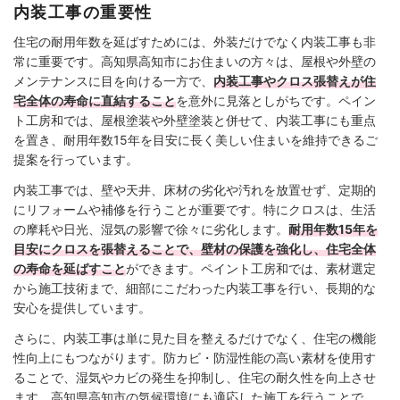
内装工事の重要性
住宅の耐用年数を延ばすためには、外装だけでなく内装工事も非
常に重要です。高知県高知市にお住まいの方々は、屋根や外壁の
メンテナンスに目を向ける一方で、
内装工事やクロス張替えが住
宅全体の寿命に直結すること
を意外に見落としがちです。ペイン
ト工房和では、屋根塗装や外壁塗装と併せて、内装工事にも重点
を置き、耐用年数15年を目安に長く美しい住まいを維持できるご
提案を行っています。
内装工事では、壁や天井、床材の劣化や汚れを放置せず、定期的
にリフォームや補修を行うことが重要です。特にクロスは、生活
の摩耗や日光、湿気の影響で徐々に劣化します。
耐用年数15年を
目安にクロスを張替えることで、壁材の保護を強化し、住宅全体
の寿命を延ばすこと
ができます。ペイント工房和では、素材選定
から施工技術まで、細部にこだわった内装工事を行い、長期的な
安心を提供しています。
さらに、内装工事は単に見た目を整えるだけでなく、住宅の機能
性向上にもつながります。防カビ・防湿性能の高い素材を使用す
ることで、湿気やカビの発生を抑制し、住宅の耐久性を向上させ
ます。高知県高知市の気候環境にも適応した施工を行うことで、