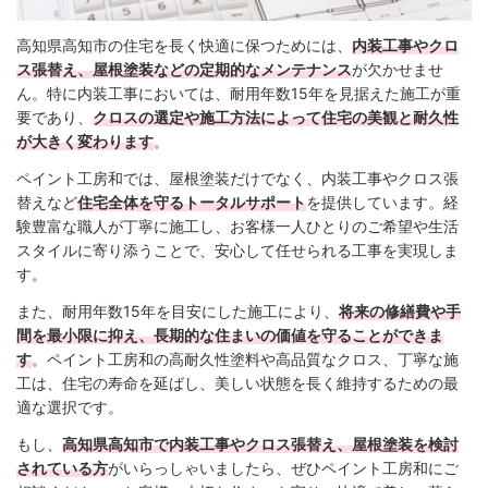
高知県高知市の住宅を長く快適に保つためには、
内装工事やクロ
ス張替え、屋根塗装などの定期的なメンテナンス
が欠かせませ
ん。特に内装工事においては、耐用年数15年を見据えた施工が重
要であり、
クロスの選定や施工方法によって住宅の美観と耐久性
が大きく変わります
。
ペイント工房和では、屋根塗装だけでなく、内装工事やクロス張
替えなど
住宅全体を守るトータルサポート
を提供しています。経
験豊富な職人が丁寧に施工し、お客様一人ひとりのご希望や生活
スタイルに寄り添うことで、安心して任せられる工事を実現しま
す。
また、耐用年数15年を目安にした施工により、
将来の修繕費や手
間を最小限に抑え、長期的な住まいの価値を守ることができま
す
。ペイント工房和の高耐久性塗料や高品質なクロス、丁寧な施
工は、住宅の寿命を延ばし、美しい状態を長く維持するための最
適な選択です。
もし、
高知県高知市で内装工事やクロス張替え、屋根塗装を検討
されている方
がいらっしゃいましたら、ぜひペイント工房和にご