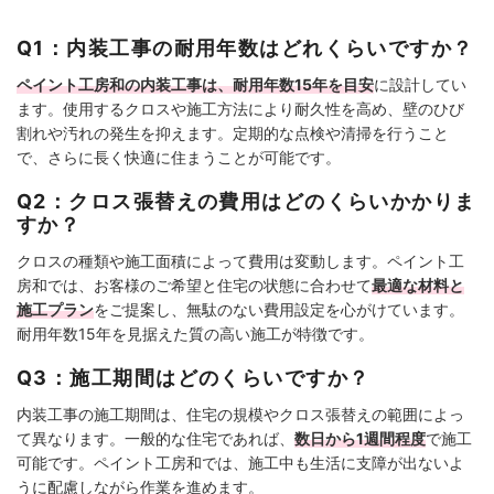
Q1：内装工事の耐用年数はどれくらいですか？
ペイント工房和の内装工事は、耐用年数15年を目安
に設計してい
ます。使用するクロスや施工方法により耐久性を高め、壁のひび
割れや汚れの発生を抑えます。定期的な点検や清掃を行うこと
で、さらに長く快適に住まうことが可能です。
Q2：クロス張替えの費用はどのくらいかかりま
すか？
クロスの種類や施工面積によって費用は変動します。ペイント工
房和では、お客様のご希望と住宅の状態に合わせて
最適な材料と
施工プラン
をご提案し、無駄のない費用設定を心がけています。
耐用年数15年を見据えた質の高い施工が特徴です。
Q3：施工期間はどのくらいですか？
内装工事の施工期間は、住宅の規模やクロス張替えの範囲によっ
て異なります。一般的な住宅であれば、
数日から1週間程度
で施工
可能です。ペイント工房和では、施工中も生活に支障が出ないよ
うに配慮しながら作業を進めます。