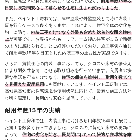
果、住宅全体の見た目が美しくなるだけでなく、
耐用年数15年を
目安に長期間安心して暮らせる住宅に生まれ変わりました
。
また、ペイント工房和では、屋根塗装や外壁塗装と同時に内装工
事を行うケースも多くあります。これにより、住宅全体の劣化を
均一に防ぎ、
内装工事だけでなく外装も含めた総合的な耐久性向
上
が可能です。お客様からも「リフォーム後の住宅がまるで新築
のように感じられる」とご好評いただいており、施工事例を通じ
て耐用年数15年を目安とした内装工事の重要性が実感できます。
さらに、賃貸住宅の内装工事においても、クロスや床材の張替え
により耐久性を向上させる取り組みを行っています。入居者の快
適な生活を守るだけでなく、
住宅の価値を維持し、耐用年数15年
を見据えた資産運用
にも貢献しています。ペイント工房和では、
高知県高知市の住宅環境や使用状況に応じて、最適な施工方法と
材料を選定し、長期的な安心を提供しています。
耐用年数15年の実績
ペイント工房和では、内装工事における耐用年数15年を目安にし
た施工を数多く行ってきました。クロスの張替えや床材の更新に
よって、
住宅の劣化を防ぎ、長期間にわたって快適な住環境を維