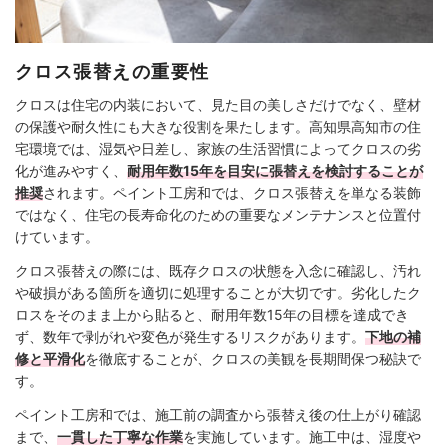
クロス張替えの重要性
クロスは住宅の内装において、見た目の美しさだけでなく、壁材
の保護や耐久性にも大きな役割を果たします。高知県高知市の住
宅環境では、湿気や日差し、家族の生活習慣によってクロスの劣
化が進みやすく、
耐用年数15年を目安に張替えを検討することが
推奨
されます。ペイント工房和では、クロス張替えを単なる装飾
ではなく、住宅の長寿命化のための重要なメンテナンスと位置付
けています。
クロス張替えの際には、既存クロスの状態を入念に確認し、汚れ
や破損がある箇所を適切に処理することが大切です。劣化したク
ロスをそのまま上から貼ると、耐用年数15年の目標を達成でき
ず、数年で剥がれや変色が発生するリスクがあります。
下地の補
修と平滑化
を徹底することが、クロスの美観を長期間保つ秘訣で
す。
ペイント工房和では、施工前の調査から張替え後の仕上がり確認
まで、
一貫した丁寧な作業
を実施しています。施工中は、湿度や