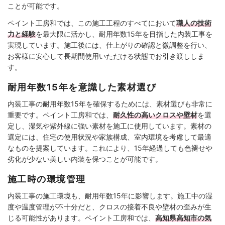
ことが可能です。
ペイント工房和では、この施工工程のすべてにおいて
職人の技術
力と経験
を最大限に活かし、耐用年数15年を目指した内装工事を
実現しています。施工後には、仕上がりの確認と微調整を行い、
お客様に安心して長期間使用いただける状態でお引き渡ししま
す。
耐用年数15年を意識した素材選び
内装工事の耐用年数15年を確保するためには、素材選びも非常に
重要です。ペイント工房和では、
耐久性の高いクロスや壁材
を選
定し、湿気や紫外線に強い素材を施工に使用しています。素材の
選定には、住宅の使用状況や家族構成、室内環境を考慮して最適
なものを提案しています。これにより、15年経過しても色褪せや
劣化が少ない美しい内装を保つことが可能です。
施工時の環境管理
内装工事の施工環境も、耐用年数15年に影響します。施工中の湿
度や温度管理が不十分だと、クロスの接着不良や壁材の歪みが生
じる可能性があります。ペイント工房和では、
高知県高知市の気