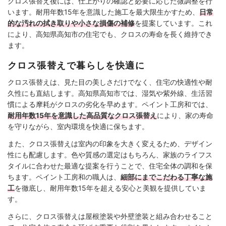
クロス張替え後には、仕上がりの確認と必要に応じた微調整を行
います。耐用年数15年を意識した施工を最大限生かすため、
日常
的な汚れの拭き取りや小さな損傷の補修
を提案しています。これ
により、高知県高知市の住宅でも、クロスの寿命を長く維持でき
ます。
クロス張替えで暮らしを快適に
クロス張替えは、見た目の美しさだけでなく、住宅の快適性や耐
久性にも直結します。高知県高知市では、湿気や紫外線、生活習
慣による摩耗がクロスの劣化を早めます。ペイント工房和では、
耐用年数15年を意識した高品質なクロス張替え
により、家の寿命
を守りながら、室内環境を快適に保ちます。
また、クロス張替えは室内の印象を大きく変えるため、デザイン
性にも配慮します。色や質感の選定はもちろん、家族のライフス
タイルに合わせた最適な提案を行うことで、住宅全体の調和を保
ちます。ペイント工房和の職人は、
細部にまでこだわる丁寧な施
工
を徹底し、耐用年数15年を超える安心と美観を提供していま
す。
さらに、クロス張替えは屋根塗装や外壁塗装と組み合わせること