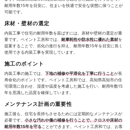
耐用年数15年を目安に、住まいを快適で安全な状態に保つことが
可能です。
床材・壁材の選定
内装工事で住宅の耐用年数を延ばすには、床材や壁材の選定が重
要です。ペイント工房和では、
耐摩耗性や防水性に優れた素材
を
提案することで、劣化の進行を抑え、耐用年数15年を目安に長く
使用できる内装工事を実現しています。
施工のポイント
内装工事の施工では、
下地の補修や平滑化を丁寧に行うこと
が長
寿命化のポイントです。ペイント工房和では、高知県高知市の住
宅環境に合わせ、湿度や温度を考慮した施工を行い、耐用年数15
年を意識した品質を確保しています。
メンテナンス計画の重要性
施工後も、住宅を長持ちさせるためには定期的なメンテナンスが
必要です。
小さな汚れや傷の補修を行うことで、クロスや床材の
耐用年数15年を守る
ことができます。ペイント工房和では、お客