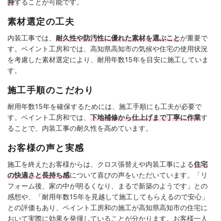
持
することが可能です。
素材選定の工夫
内装工事では、
耐久性や防汚性に優れた素材を選ぶこと
が重要で
す。ペイント工房和では、高知県高知市の気候や住宅の使用状況
を考慮した素材選定により、耐用年数15年を目安に施工していま
す。
施工手順のこだわり
耐用年数15年を確保するためには、施工手順にも工夫が必要で
す。ペイント工房和では、
下地補修から仕上げまで丁寧に作業
す
ることで、内装工事の耐久性を高めています。
お客様の声と実感
施工を終えたお客様からは、クロス張替えや内装工事による
住宅
の快適さと長持ち感
について喜びの声をいただいています。「リ
フォーム後、家の中が明るくなり、まるで新築のようです」との
感想や、「耐用年数15年を見越して施工してもらえるので安心」
との評価もあり、ペイント工房和の施工が高知県高知市の住宅に
おいて実際に効果を発揮していることが分かります。お客様一人