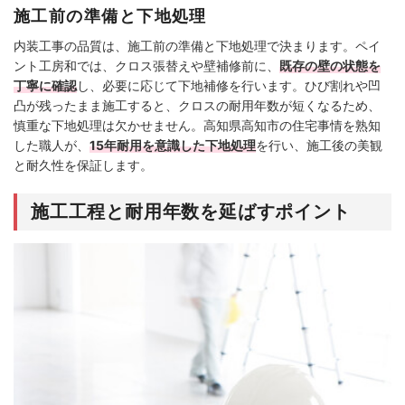
施工前の準備と下地処理
内装工事の品質は、施工前の準備と下地処理で決まります。ペイ
ント工房和では、クロス張替えや壁補修前に、
既存の壁の状態を
丁寧に確認
し、必要に応じて下地補修を行います。ひび割れや凹
凸が残ったまま施工すると、クロスの耐用年数が短くなるため、
慎重な下地処理は欠かせません。高知県高知市の住宅事情を熟知
した職人が、
15年耐用を意識した下地処理
を行い、施工後の美観
と耐久性を保証します。
施工工程と耐用年数を延ばすポイント