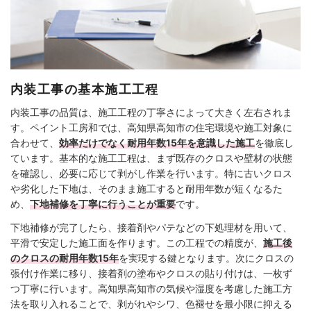
内装工事の基本施工工程
内装工事の品質は、施工工程の丁寧さによって大きく左右されま
す。ペイント工房和では、高知県高知市の住宅環境や施工対象に
合わせて、
効率だけでなく耐用年数15年を意識した施工
を徹底し
ています。基本的な施工工程は、まず既存のクロスや壁材の状態
を確認し、必要に応じて剥がし作業を行います。特に古いクロス
や劣化した下地は、そのまま施工すると耐用年数が短くなるた
め、
下地補修を丁寧に行うことが重要
です。
下地補修が完了したら、接着剤やパテなどの下処理材を用いて、
平滑で安定した施工面を作ります。この工程での精度が、
施工後
のクロスの耐用年数15年
を実現する鍵となります。次にクロスの
張付け作業に移り、接着剤の塗布やクロスの貼り付けは、一枚ず
つ丁寧に行います。高知県高知市の気候や湿度を考慮した施工方
法を取り入れることで、剥がれやシワ、色褪せを最小限に抑える