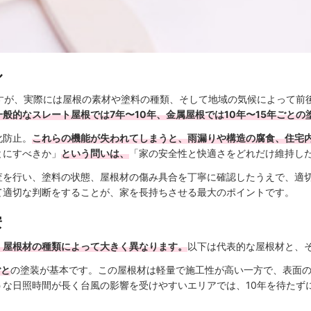
ル
ますが、実際には屋根の素材や塗料の種類、そして地域の気候によって前
一般的なスレート屋根では7年〜10年、金属屋根では10年〜15年ごと
化防止。
これらの機能が失われてしまうと、雨漏りや構造の腐食、住宅
とにすべきか」
という問いは、
「家の安全性と快適さをどれだけ維持し
査を行い、塗料の状態、屋根材の傷み具合を丁寧に確認したうえで、適
て適切な判断をすることが、家を長持ちさせる最大のポイントです。
安
、屋根材の種類によって大きく異なります。
以下は代表的な屋根材と、
ごと
の塗装が基本です。この屋根材は軽量で施工性が高い一方で、表面
うな日照時間が長く台風の影響を受けやすいエリアでは、10年を待たず