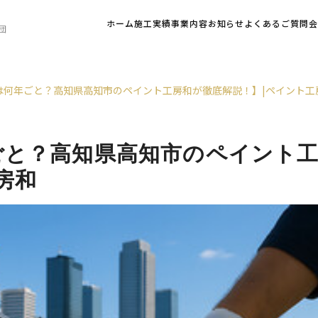
ホーム
施工実績
事業内容
お知らせ
よくあるご質問
団
は何年ごと？高知県高知市のペイント工房和が徹底解説！】|ペイント工
ごと？高知県高知市のペイント
房和