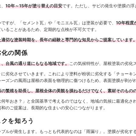
は、
10年～15年が塗り替えの目安
です。ただし、サビの発生や塗膜の浮
いですが、「セメント瓦」や「モニエル瓦」は塗装が必要で、
10年程度
ていることがあるため、定期的な点検が不可欠です。
た適切な塗装時期を、長年の経験と専門的な知見からご提案しています
劣化の関係
く、台風の通り道にもなる地域です。
この気候特性が、屋根塗装の劣化
々に劣化させていきます。これにより塗料が粉状に劣化する「チョーキ
シーズンの風雨は屋根の表面を物理的に傷つけるため、表面塗膜が剥が
藻の繁殖を助長し、屋根全体の美観を損ねるだけでなく、素材そのもの
は何年おき？」と全国基準で考えるのではなく、地域の気候に最適化さ
房和のご提案は、長期的な住まいの安心につながります。
スクを知ろう
ラブルが発生します。もっとも代表的なのは「雨漏り」。塗膜が劣化す