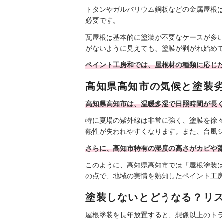
トタンやガルバリウム鋼板などの金属屋根
必要です。
瓦屋根は基本的に塗装が不要なケースが多
がないように見えても、塗膜が剥がれ始め
ペイント工房和では、屋根材の種類に応じ
高知県高知市の気候と塗装
高知県高知市は、温暖多湿で日照時間が長
特に夏場の紫外線は非常に強く、塗膜を徐
熱性が失われやすくなります。また、台風
さらに、高知市特有の湿度の高さがカビや
このように、高知県高知市では「屋根塗装
の点で、地域の実情を熟知したペイント工
塗装しないとどうなる？リ
屋根塗装を長年放置すると、想像以上のト