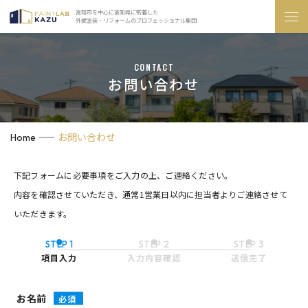
高知市を中心に高知県に密着した
外壁塗装・リフォームのプロフェッショナル集団
CONTACT
お問い合わせ
お問い合わせ
Home
下記フォームに必要事項をご入力の上、ご連絡ください。
内容を確認させていただき、通常1営業日以内に担当者よりご連絡させて
いただきます。
STEP 1
STEP 2
STEP 3
項目入力
入力内容確認
送信完了
お名前