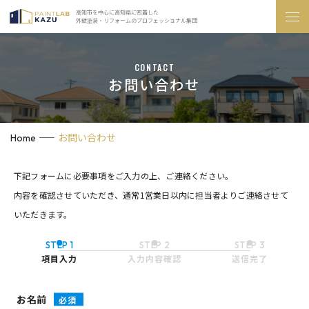
高知市を中心に高知県に密着した
外壁塗装・リフォームのプロフェッショナル集団
CONTACT
お問い合わせ
お問い合わせ
Home
下記フォームに必要事項をご入力の上、ご連絡ください。
内容を確認させていただき、通常1営業日以内に担当者よりご連絡させて
いただきます。
STEP 1
STEP 2
STEP 3
項目入力
入力内容確認
送信完了
お名前