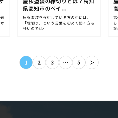
ザ
屋根塗装の縁切りとは？高知
県高知市のペイ...
高
快適
屋根塗装を検討している方の中には、
高
欠か
「縁切り」という言葉を初めて聞く方も
ら
多いのでは…
塗
投
1
2
3
…
5
＞
稿
の
ペ
ー
ジ
送
り