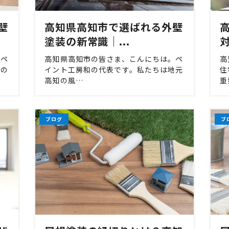
壁
高知県高知市で選ばれる外壁
塗装の新常識｜...
対
。ペ
高知県高知市の皆さま、こんにちは。ペ
高
この
イント工房和の代表です。私たちは地元
住
高知の風…
重
ブログ
ブ