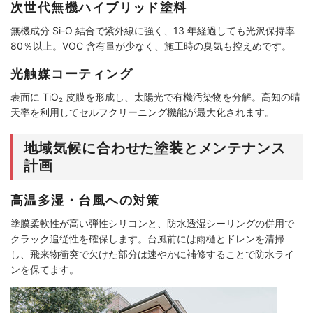
次世代無機ハイブリッド塗料
無機成分 Si-O 結合で紫外線に強く、13 年経過しても光沢保持率
80％以上。VOC 含有量が少なく、施工時の臭気も控えめです。
光触媒コーティング
表面に TiO₂ 皮膜を形成し、太陽光で有機汚染物を分解。高知の晴
天率を利用してセルフクリーニング機能が最大化されます。
地域気候に合わせた塗装とメンテナンス
計画
高温多湿・台風への対策
塗膜柔軟性が高い弾性シリコンと、防水透湿シーリングの併用で
クラック追従性を確保します。台風前には雨樋とドレンを清掃
し、飛来物衝突で欠けた部分は速やかに補修することで防水ライ
ンを保てます。