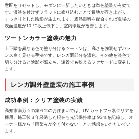
意匠をリセットし、モダンに一新したいときは単色塗装が有効で
す。濃淡を付けずフラットに塗り込むことで目地が浮き上がり、
すっきりとした陰影が生まれます。遮熱顔料を配合すれば夏場の
表面温度が10 ℃以上低下し、室内環境が改善します。
ツートンカラー塗装の魅力
上下階を異なる色で塗り分けるツートンは、高さを強調せずバラ
ンス良く見せる手法です。レンガ調部分を濃色、その他を淡色で
切り分けると陰影が際立ち、遠景でも映えるファサードに変身し
ます。
レンガ調外壁塗装の施工事例
成功事例：クリア塗装の実績
高知市南万々の築６年のお住まいでは、UV カットフッ素クリアを
採用。施工後３年経過した現在も光沢保持率は 93％を記録し、オ
ーナー様から「雨染みが全く付かない」とご感想をいただいてい
ます。