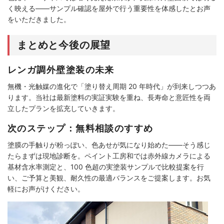
く映える――サンプル確認を屋外で行う重要性を体感したとお声
をいただきました。
まとめと今後の展望
レンガ調外壁塗装の未来
無機・光触媒の進化で「塗り替え周期 20 年時代」が到来しつつあ
ります。当社は最新塗料の実証実験を重ね、長寿命と意匠性を両
立したプランを拡充していきます。
次のステップ：無料相談のすすめ
塗膜の手触りが粉っぽい、色あせが気になり始めた――そう感じ
たらまずは現地診断を。ペイント工房和では赤外線カメラによる
基材含水率測定と、100 色超の実塗装サンプルで比較提案を行
い、ご予算と美観、耐久性の最適バランスをご提案します。お気
軽にお声がけください。