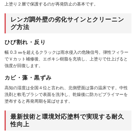
上塗り２層で保護するのが再発防止の基本です。
レンガ調外壁の劣化サインとクリーニン
グ方法
ひび割れ・反り
幅 0.3 ㎜を超えるクラックは雨水侵入の危険信号。弾性フィラー
でＶカット補修後、エポキシ樹脂を充填し、上塗りで仕上げると
強度が回復します。
カビ・藻・黒ずみ
高知の湿度は全国４位と言われ、北側壁面は藻の温床です。中性
洗剤と軟毛ブラシで表面を洗浄し、乾燥後に防カビプライマーを
塗布すると再発周期を延ばせます。
最新技術と環境対応塗料で実現する耐久
性向上