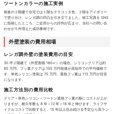
ツートンカラーの施工実例
朝倉の２階建て住宅では１階をテラコッタ色、２階をアイボリー
で塗り分け、レンガ調の凹凸を引き立てました。竣工写真を SNS
に投稿したところ、ご近所からの評判が広まり、当社への問い合
わせが５件増えた成功事例です。
外壁塗装の費用相場
レンガ調外壁の塗装費用の目安
30 坪２階建て（外壁面積 180㎡）の場合、シリコンクリアは約
85 万円、フッ素クリアは 105 万円前後が高知市での平均価格で
す。単色シリコン塗装は 75 万円、遮熱フッ素は 115 万円が目安
になります。
施工方法別の費用比較
クリア＜単色シリコン＜ツートン遮熱フッ素の順にコストが上が
りますが、耐久年数も 8 年＜12 年＜16 年と伸びます。ライフサ
イクルコストで比較すると、15 年以上住み続ける予定なら高ラン