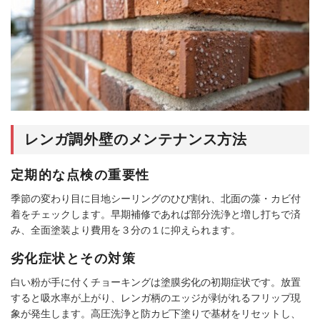
レンガ調外壁のメンテナンス方法
定期的な点検の重要性
季節の変わり目に目地シーリングのひび割れ、北面の藻・カビ付
着をチェックします。早期補修であれば部分洗浄と増し打ちで済
み、全面塗装より費用を３分の１に抑えられます。
劣化症状とその対策
白い粉が手に付くチョーキングは塗膜劣化の初期症状です。放置
すると吸水率が上がり、レンガ柄のエッジが剥がれるフリップ現
象が発生します。高圧洗浄と防カビ下塗りで基材をリセットし、