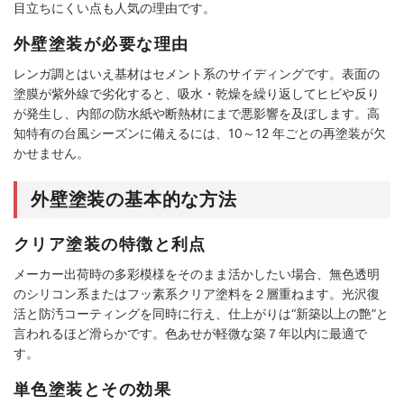
目立ちにくい点も人気の理由です。
外壁塗装が必要な理由
レンガ調とはいえ基材はセメント系のサイディングです。表面の
塗膜が紫外線で劣化すると、吸水・乾燥を繰り返してヒビや反り
が発生し、内部の防水紙や断熱材にまで悪影響を及ぼします。高
知特有の台風シーズンに備えるには、10～12 年ごとの再塗装が欠
かせません。
外壁塗装の基本的な方法
クリア塗装の特徴と利点
メーカー出荷時の多彩模様をそのまま活かしたい場合、無色透明
のシリコン系またはフッ素系クリア塗料を２層重ねます。光沢復
活と防汚コーティングを同時に行え、仕上がりは“新築以上の艶”と
言われるほど滑らかです。色あせが軽微な築７年以内に最適で
す。
単色塗装とその効果