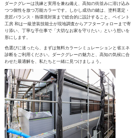
ダークグレーは洗練と実用を兼ね備え、高知の街並みに溶け込み
つつ個性を放つ万能カラーです。しかし成功の鍵は、塗料選定・
意匠バランス・熱環境対策まで総合的に設計すること。ペイント
工房 和は一級塗装技能士が現地調査からアフターフォローまで寄
り添い、丁寧な手仕事で「大切なお家を守りたい」という想いを
形にします。
色選びに迷ったら、まずは無料カラーシミュレーションと省エネ
診断をご利用ください。ダークグレーの魅力と、高知の気候に合
わせた最適解を、私たちと一緒に見つけましょう。