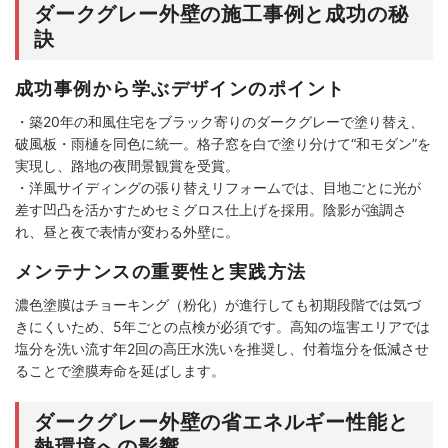
ダークグレー外壁の施工事例と成功の秘
訣
成功事例から学ぶデザインのポイント
・築20年の和風住宅をブラック寄りのダークグレーで塗り替え、
破風板・雨樋を同色に統一。格子窓を白で塗り分けて“和モダン”を
実現し、路地の夜間景観賞を受賞。
・洋風サイディングの張り替えリフォームでは、目地ごとに光が
差す凹凸を活かすためセミグロス仕上げを採用。陰影が強調さ
れ、昼と夜で表情が変わる外壁に。
メンテナンスの重要性と実践方法
濃色塗膜はチョーキング（粉化）が進行しても初期段階では気づ
きにくいため、5年ごとの点検が必須です。高知の塩害エリアでは
塩分を洗い流す年2回の高圧水洗いを推奨し、付着塩分を低減させ
ることで塗膜寿命を延ばします。
ダークグレー外壁の省エネルギー性能と
熱環境への影響