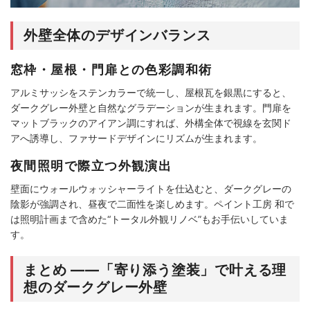
外壁全体のデザインバランス
窓枠・屋根・門扉との色彩調和術
アルミサッシをステンカラーで統一し、屋根瓦を銀黒にすると、
ダークグレー外壁と自然なグラデーションが生まれます。門扉を
マットブラックのアイアン調にすれば、外構全体で視線を玄関ド
アへ誘導し、ファサードデザインにリズムが生まれます。
夜間照明で際立つ外観演出
壁面にウォールウォッシャーライトを仕込むと、ダークグレーの
陰影が強調され、昼夜で二面性を楽しめます。ペイント工房 和で
は照明計画まで含めた“トータル外観リノベ”もお手伝いしていま
す。
まとめ ――「寄り添う塗装」で叶える理
想のダークグレー外壁