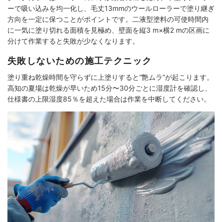
ーで吸い込みを均一化し、毛丈13mmのウールローラーで塗り継ぎ
方向を一定に保つことがポイントです。二液型塗料の可使時間内
に一気に塗り切れる面積を見極め、壁面を縦3 m×横2 mの区画に
分けて作業すると失敗が少なくなります。
失敗しないための施工テクニック
塗り重ね乾燥時間を守らずに上塗りすると“艶ムラ”が起こります。
高知の夏場は乾燥が早いため15分〜30分ごとに湿度計を確認し、
仕様書の上限湿度85％を超えた場合は作業を中断してください。