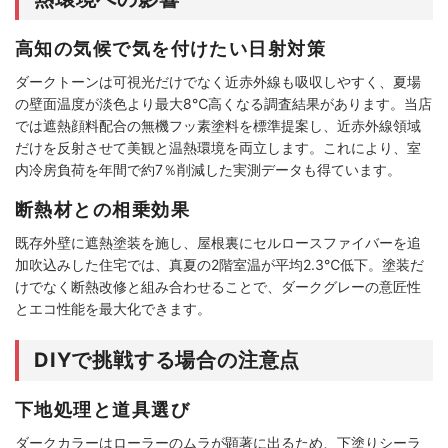
高知の気候で気を付けたい日射対策
ダークトーンは可視光だけでなく近赤外線も吸収しやすく、夏場
の壁面温度が淡色より最大8℃高くなる調査結果があります。当店
では遮熱顔料配合の無機フッ素塗料を標準提案し、近赤外線領域
だけを反射させて美観と温熱環境を両立します。これにより、室
内冷房負荷を年間で約7％削減した実測データも得ています。
断熱材との相乗効果
既存外壁に遮熱塗装を施し、屋根裏にセルロースファイバーを追
加吹込みした住宅では、真夏の2階室温が平均2.3℃低下。塗装だ
けでなく断熱改修と組み合わせることで、ダークグレーの意匠性
とエコ性能を最大化できます。
DIYで挑戦する場合の注意点
下地処理と道具選び
ダークカラーはローラーのムラが顕著に出るため、下塗りシーラ