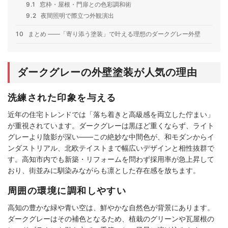
9.1
窓枠・屋根・門扉との色彩調和術
9.2
夜間照明で際立つ外観演出
10
まとめ ――「寄り添う塗装」で叶える理想のダークグレー外壁
ダークグレーの外壁塗装が人気の理由
洗練された印象を与える
近年の住宅トレンドでは「落ち着きと高級感を両立した佇まい」
が重視されています。ダークグレーは黒ほど重くならず、ライト
グレーより陰影が深い――この絶妙な中間色が、和モダンからイ
ンダストリアル、北欧テイストまで幅広いデザインと相性抜群で
す。高知市内でも新築・リフォームを問わず採用率が急上昇して
おり、街並みに馴染みながらも凛とした存在感を放ちます。
周囲の環境に調和しやすい
高知の豊かな緑や青い空は、鮮やかな自然色が背景にあります。
ダークグレーはその補色となるため、植栽のグリーンや瓦屋根の