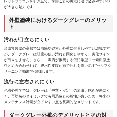
レッドブラウンを引き立て、季節ごとの風景に溶け込みやすいの
が大きな魅力です。
外壁塗装におけるダークグレーのメリッ
ト
汚れが目立ちにくい
台風常襲県の高知では雨筋や砂埃が外壁に付着しやすい環境です
が、ダークグレーは明度の低い汚れと同化しやすく、劣化サイン
が目立ちません。さらに、当店が推奨する低汚染型フッ素樹脂塗
料と組み合わせれば、親水性皮膜が雨で汚れを洗い流す“セルフク
リーニング効果”を発揮します。
流行に左右されにくい
色彩心理学では、グレーは「中立・安定」の象徴。飽きが来にく
く、再塗装のタイミングでも同系色との相性が良いため、将来の
メンテナンス計画が立てやすい点も長期的なメリットです。
ダークグレー外壁のデメリットとその対